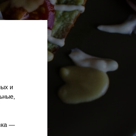
ных и
ьные,
вка —