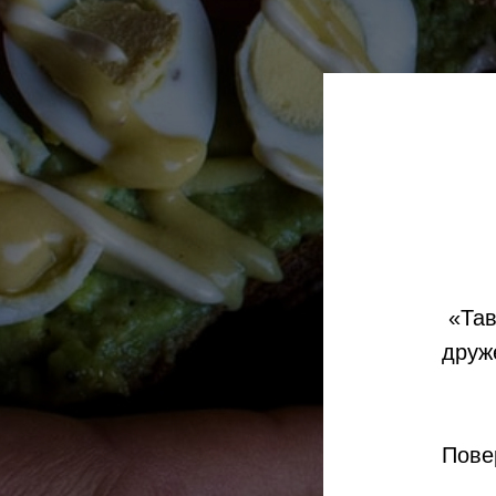
«Тав
друж
Пове