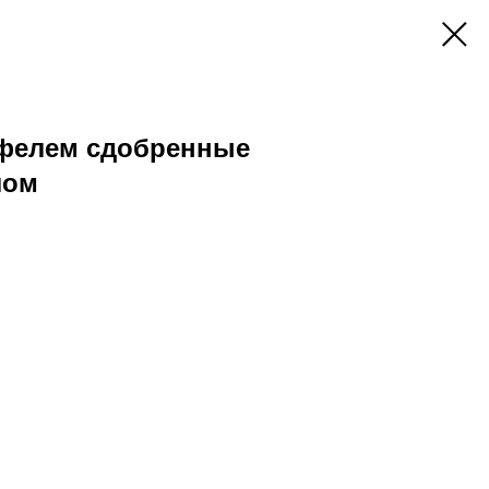
фелем сдобренные
лом