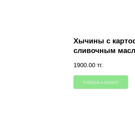
Хычины с карто
сливочным мас
1900.00
тг.
Добавить в корзину