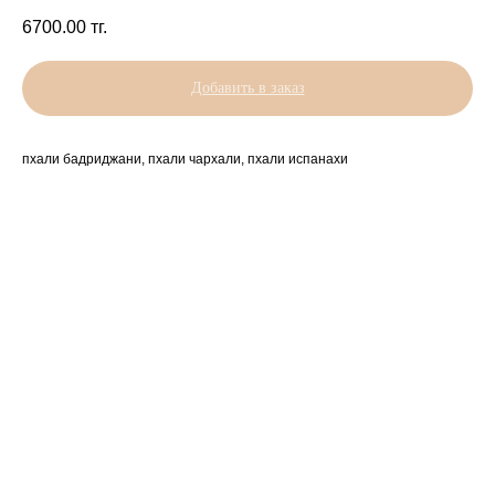
6700.00
тг.
Добавить в заказ
пхали бадриджани, пхали чархали, пхали испанахи